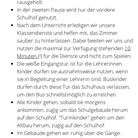
Kinder dürfen sie ausnahmsweise nutzen, wenn
sie in Begleitung einer Lehrerin sind. Buskinder
dürfen durch diese Tür das Schulhaus verlassen,
um den Bus schnellstmöglich zu erreichen.
Alle Kinder gehen, sobald sie morgens
ankommen, zügig um das Schulgebäude herum
auf den Schulhof. "Turmkinder" gehen um den
Altbau herum, zügig auf den Schulhof.
Im Gebäude gehen wir ruhig über die Gänge.
Wir gehen still an arbeitenden Kindern in der
Pausenhalle und auf den Fluren vorbei.
Wer in der Pausenhalle gearbeitet hat, stellt
seinen Stuhl wieder hoch, bevor er in die Klasse
geht (auch, wenn dieser vorher nicht oben stand!)
Wir stellen unsere Schule immer ordentlich IN die
Schuhregale (nicht davor liegen lassen!) – auch,
wenn das Regal nicht unter meinem Kleiderhaken
steht!