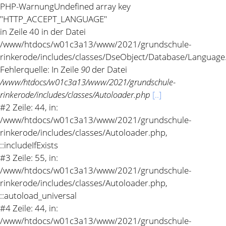
PHP-Warnung
Undefined array key
"HTTP_ACCEPT_LANGUAGE"
in Zeile 40 in der Datei
/www/htdocs/w01c3a13/www/2021/grundschule-
rinkerode/includes/classes/DseObject/Database/Language
Fehlerquelle: In Zeile
90
der Datei
/www/htdocs/w01c3a13/www/2021/grundschule-
rinkerode/includes/classes/Autoloader.php
[..]
#2 Zeile: 44, in:
/www/htdocs/w01c3a13/www/2021/grundschule-
rinkerode/includes/classes/Autoloader.php,
::includeIfExists
#3 Zeile: 55, in:
/www/htdocs/w01c3a13/www/2021/grundschule-
rinkerode/includes/classes/Autoloader.php,
::autoload_universal
#4 Zeile: 44, in:
/www/htdocs/w01c3a13/www/2021/grundschule-