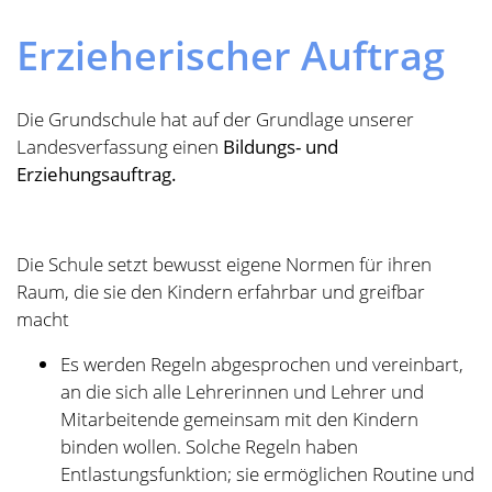
Die Schule setzt bewusst eigene Normen für ihren
Raum, die sie den Kindern erfahrbar und greifbar
macht
Es werden Regeln abgesprochen und vereinbart,
an die sich alle Lehrerinnen und Lehrer und
Mitarbeitende gemeinsam mit den Kindern
binden wollen. Solche Regeln haben
Entlastungsfunktion; sie ermöglichen Routine und
Verantwortung zugleich.
Unsere Schulregeln:
Ich bin freundlich und tue niemandem weh!
Ich halte mich an das, was die
Mitarbeitenden der Schule mir sagen!
Ich bleibe an dem Ort, an dem ich mich
aufhalten soll!
Ich verhalte mich so, dass alle in der Klasse