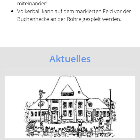
Elternbrief zum Umgang mit
übergriffigem Verhalten
...mehr