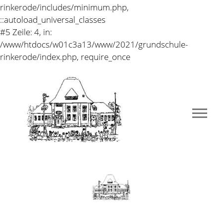
rinkerode/includes/minimum.php,
::autoload_universal_classes
#5 Zeile: 4, in:
/www/htdocs/w01c3a13/www/2021/grundschule-
rinkerode/index.php, require_once
Erzieherischer Auftrag
Die Grundschule hat auf der Grundlage unserer
Landesverfassung einen
Bildungs- und
Erziehungsauftrag.