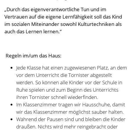
Jede Klasse hat einen zugewiesenen Platz, an dem
vor dem Unterricht die Tornister abgestellt
werden. So können alle Kinder vor der Schule in
Ruhe spielen und zum Beginn des Unterrichts
ihren Tornister schnell wiederfinden.
Im Klassenzimmer tragen wir Hausschuhe, damit
wir das Klassenzimmer möglichst sauber halten.
Während der Pausen sind und bleiben die Kinder
draußen. Nichts wird mehr reingebracht oder
rausgeholt.
In der zweiten Pause wird nur der vordere
Schulhof genutzt.
Nach dem Unterricht erledigen wir unsere
Klassendienste und helfen mit, das Zimmer
sauber zu hinterlassen. Dabei beeilen wir uns und
nutzen die
maximal zur Verfügung stehenden
10
Minuten (
!)
für die Dienste und nicht zum Spielen.
Die weiße Eingangstür ist für die Lehrerinnen.