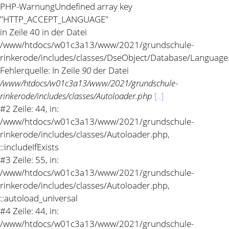
PHP-Warnung
Undefined array key
"HTTP_ACCEPT_LANGUAGE"
in Zeile 40 in der Datei
/www/htdocs/w01c3a13/www/2021/grundschule-
rinkerode/includes/classes/DseObject/Database/Language
Fehlerquelle: In Zeile
90
der Datei
/www/htdocs/w01c3a13/www/2021/grundschule-
rinkerode/includes/classes/Autoloader.php
[..]
#2 Zeile: 44, in:
/www/htdocs/w01c3a13/www/2021/grundschule-
rinkerode/includes/classes/Autoloader.php,
::includeIfExists
#3 Zeile: 55, in:
/www/htdocs/w01c3a13/www/2021/grundschule-
rinkerode/includes/classes/Autoloader.php,
::autoload_universal
#4 Zeile: 44, in:
/www/htdocs/w01c3a13/www/2021/grundschule-