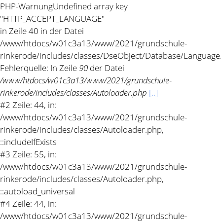
PHP-Warnung
Undefined array key
"HTTP_ACCEPT_LANGUAGE"
in Zeile 40 in der Datei
/www/htdocs/w01c3a13/www/2021/grundschule-
rinkerode/includes/classes/DseObject/Database/Language
Fehlerquelle: In Zeile
90
der Datei
/www/htdocs/w01c3a13/www/2021/grundschule-
rinkerode/includes/classes/Autoloader.php
[..]
#2 Zeile: 44, in:
/www/htdocs/w01c3a13/www/2021/grundschule-
rinkerode/includes/classes/Autoloader.php,
::includeIfExists
#3 Zeile: 55, in:
/www/htdocs/w01c3a13/www/2021/grundschule-
rinkerode/includes/classes/Autoloader.php,
::autoload_universal
#4 Zeile: 44, in:
/www/htdocs/w01c3a13/www/2021/grundschule-