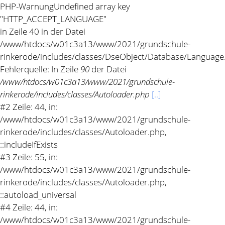
PHP-Warnung
Undefined array key
"HTTP_ACCEPT_LANGUAGE"
in Zeile 40 in der Datei
/www/htdocs/w01c3a13/www/2021/grundschule-
rinkerode/includes/classes/DseObject/Database/Language
Fehlerquelle: In Zeile
90
der Datei
/www/htdocs/w01c3a13/www/2021/grundschule-
rinkerode/includes/classes/Autoloader.php
[..]
#2 Zeile: 44, in:
/www/htdocs/w01c3a13/www/2021/grundschule-
rinkerode/includes/classes/Autoloader.php,
::includeIfExists
#3 Zeile: 55, in:
/www/htdocs/w01c3a13/www/2021/grundschule-
rinkerode/includes/classes/Autoloader.php,
::autoload_universal
#4 Zeile: 44, in:
/www/htdocs/w01c3a13/www/2021/grundschule-