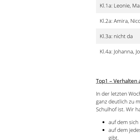
Top1 – Verhalten 
In der letzten Woc
ganz deutlich zu m
Schulhof ist. Wir 
auf dem sich 
auf dem jedes
gibt.
Es wurde klar, dass
Auch die Klassensp
Mühe geben. Dafür
An einzelnen Stell