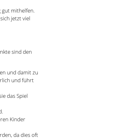
oten und damit zu
rlich und führt
ie das Spiel
d.
eren Kinder
den, da dies oft
nder nicht mehr
ielzeit schnell
 tolle Kinder hier
stern, die oft