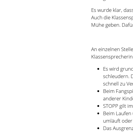
Klassensprecherin
Es wird grund
schleudern. D
schnell zu Ve
Beim Fangspie
anderer Kind
STOPP gilt im
Beim Laufen 
umläuft oder
Das Ausgrenz
zu viel Ärger
entspannt und 
Spielpartner 
Die Klassenspreche
an der Schule habe
Ihr habt so viele t