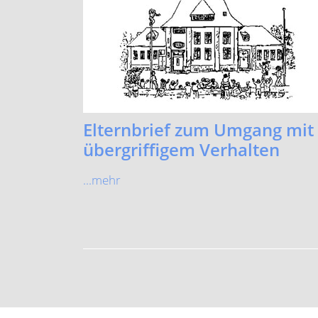
Elternbrief zum Umgang mit
übergriffigem Verhalten
...mehr
Katho
Mägde
Telef
E-Mai
Tele