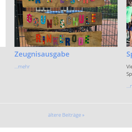
Zeugnisausgabe
S
...mehr
Vi
Sp
..
ältere Beiträge »
lische Grundschule Rinkerode
stiege 8 48317 Drensteinfurt
on (Schule)
02538-8160
l (Schule)
gs.rinkerode@drensteinfurt.info
fon (OGS)
02538-9149052