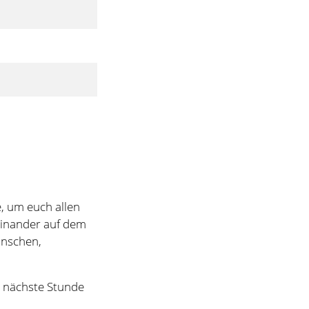
, um euch allen
teinander auf dem
wünschen,
e nächste Stunde
g gut mithelfen.
ch jetzt viel
unkte sind den