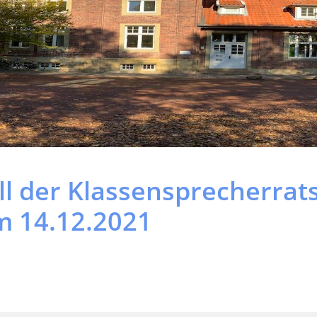
ll der Klassensprecherrat
m 14.12.2021
axe
Kl.1b: Theresa, Nino
o
Kl.2b: Ella, Jos
Kl.3b: Melissa, Maximilian
onas
Kl.4b: Marisa, Levi