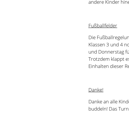
und Donnerstag fü
Trotzdem klappt es
Einhalten dieser R
Danke!
Danke an alle Kind
buddeln! Das Turn
Pausenspielzeug
Das neue Pausensp
wird euch deshalb
Danke hier noch ein
Kinder bezahlt! D