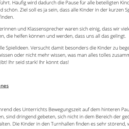
wissen oder nicht mehr wissen, was man alles tolles zusam
bt! Ihr seid stark! Ihr könnt das!
enes
während des Unterrichts Bewegungszeit auf dem hinteren Pa
n, sind dringend gebeten, sich nicht in dem Bereich der ge
lten. Die Kinder in den Turnhallen finden es sehr störend
inschauen oder andere Ideen finden, die den Unterricht st
ngen klappen auf dem vorderen Schulhof gut. Auf dem Rase
ch beachten, dass sie getrennte Fußballtage haben. Dienstag