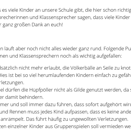
nen und Klassensprechern noch als wichtig aufgefallen:
sätzlich nicht mehr erlaubt, die Völkerbälle an Seile zu kn
ies ist bei so viel herumlaufenden Kindern einfach zu gefäh
rletzungen.
l dürfen die Hüpfpöller nicht als Gilde genutzt werden, da s
er damit behindern.
mer und soll immer dazu führen, dass sofort aufgehört wir
und Rennen muss jedes Kind aufpassen, dass es keine and
 anrämpelt. Das führt häufig zu ungewollten Verletzungen.
en einzelner Kinder aus Gruppenspielen soll vermieden wer
 führt. Häufig wird dadurch die Pause für alle beteiligten Ki
schön. Ziel soll es ja sein, dass alle Kinder in der kurzen Sp
finden.
rinnen und Klassensprecher waren sich einig, dass wir viele
n, die helfen können und werden, dass uns all das gelingt.
olle Spielideen. Versucht damit besonders die Kinder zu begei