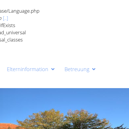
base/Language.php
p
[..]
Elterninformation
Betreuung
fExists
ad_universal
al_classes