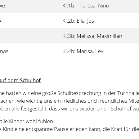
auf dem Schulhof
he hatten wir eine große Schulbesprechung in der Turnhalle
achen, wie wichtig uns ein friedliches und freundliches Mi
haben alle festgestellt, dass wir uns wieder einen Schulhof 
alle Kinder wohl fühlen.
 Kind eine entspannte Pause erleben kann, die Kraft für di
 es viele Kinder an unsere Schule gibt, die hier schon richti
recherinnen und Klassensprecher sagen, dass viele Kinder si
 ganz großen Dank an euch!
en läuft aber noch nicht alles wieder ganz rund. Folgende P