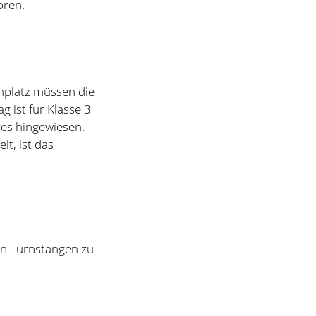
res hingewiesen.
lt, ist das
den Turnstangen zu
ange gedauert und
ll das für die