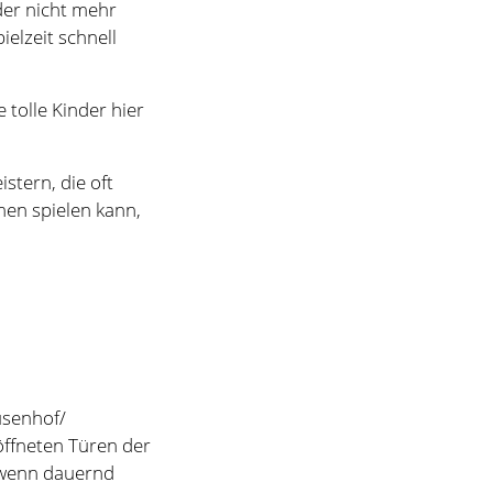
men spielen kann,
usenhof/
öffneten Türen der
, wenn dauernd
ören.
nplatz müssen die
 ist für Klasse 3