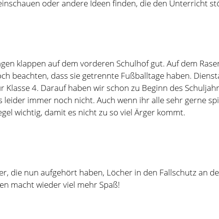
r Klasse 4. Darauf haben wir schon zu Beginn des Schuljah
 leider immer noch nicht. Auch wenn ihr alle sehr gerne spie
egel wichtig, damit es nicht zu so viel Ärger kommt.
er, die nun aufgehört haben, Löcher in den Fallschutz an 
en macht wieder viel mehr Spaß!
ielzeug für den Pausenschrank ist da! Die Lieferung hat l
 um so mehr freuen!
mal an alle Eltern, die den Förderverein unterstützen, der a
ANKE!