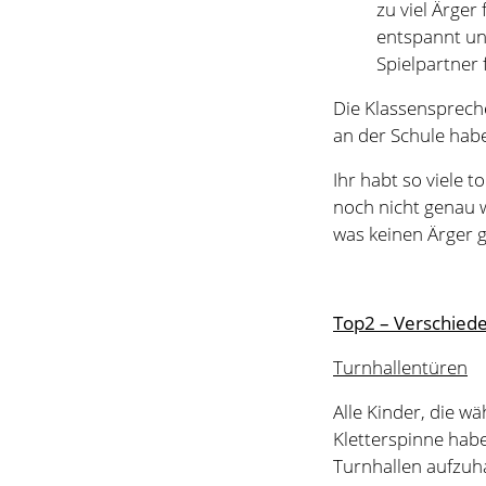
noch nicht genau 
was keinen Ärger gi
Top2 – Verschied
Turnhallentüren
Alle Kinder, die 
Kletterspinne habe
Turnhallen aufzuha
andere Kinder hine
Fußballfelder
Die Fußballregelu
Klassen 3 und 4 no