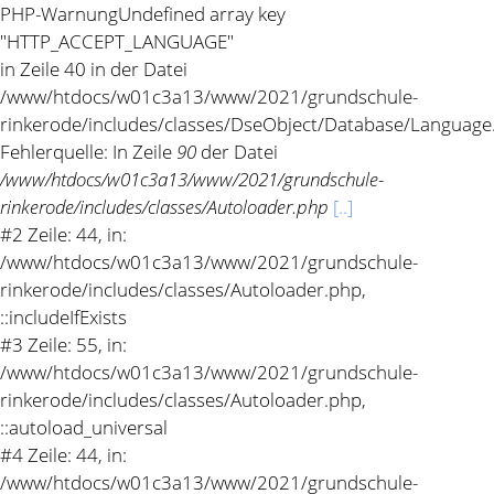
PHP-Warnung
Undefined array key
"HTTP_ACCEPT_LANGUAGE"
in Zeile 40 in der Datei
/www/htdocs/w01c3a13/www/2021/grundschule-
rinkerode/includes/classes/DseObject/Database/Language
Fehlerquelle: In Zeile
90
der Datei
/www/htdocs/w01c3a13/www/2021/grundschule-
rinkerode/includes/classes/Autoloader.php
[..]
#2 Zeile: 44, in:
/www/htdocs/w01c3a13/www/2021/grundschule-
rinkerode/includes/classes/Autoloader.php,
::includeIfExists
#3 Zeile: 55, in:
/www/htdocs/w01c3a13/www/2021/grundschule-
rinkerode/includes/classes/Autoloader.php,
::autoload_universal
#4 Zeile: 44, in:
/www/htdocs/w01c3a13/www/2021/grundschule-