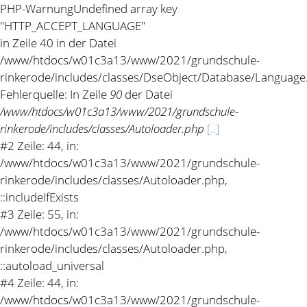
PHP-Warnung
Undefined array key
"HTTP_ACCEPT_LANGUAGE"
in Zeile 40 in der Datei
/www/htdocs/w01c3a13/www/2021/grundschule-
rinkerode/includes/classes/DseObject/Database/Language
Fehlerquelle: In Zeile
90
der Datei
/www/htdocs/w01c3a13/www/2021/grundschule-
rinkerode/includes/classes/Autoloader.php
[..]
#2 Zeile: 44, in:
/www/htdocs/w01c3a13/www/2021/grundschule-
rinkerode/includes/classes/Autoloader.php,
::includeIfExists
#3 Zeile: 55, in:
/www/htdocs/w01c3a13/www/2021/grundschule-
rinkerode/includes/classes/Autoloader.php,
::autoload_universal
#4 Zeile: 44, in:
/www/htdocs/w01c3a13/www/2021/grundschule-