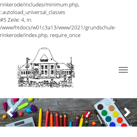
rinkerode/includes/minimum.php,
::autoload_universal_classes
#5 Zeile: 4, in:
/www/htdocs/w01c3a13/www/2021/grundschule-
rinkerode/index.php, require_once
Previous
Next