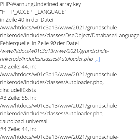
PHP-Warnung
Undefined array key
"HTTP_ACCEPT_LANGUAGE"
in Zeile 40 in der Datei
/www/htdocs/w01c3a13/www/2021/grundschule-
rinkerode/includes/classes/DseObject/Database/Language
Fehlerquelle: In Zeile
90
der Datei
/www/htdocs/w01c3a13/www/2021/grundschule-
rinkerode/includes/classes/Autoloader.php
[..]
#2 Zeile: 44, in:
/www/htdocs/w01c3a13/www/2021/grundschule-
rinkerode/includes/classes/Autoloader.php,
::includeIfExists
#3 Zeile: 55, in:
/www/htdocs/w01c3a13/www/2021/grundschule-
rinkerode/includes/classes/Autoloader.php,
::autoload_universal
#4 Zeile: 44, in:
/www/htdocs/w01c3a13/www/2021/grundschule-