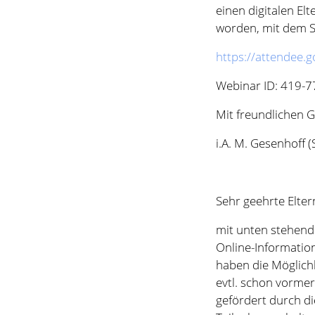
i.A. M. Gesenhoff (
Sehr geehrte Elter
mit unten stehend
Online-Informatio
haben die Möglich
evtl. schon vormer
gefördert durch d
Teilnahme erhalte
Sekretariat ist nich
Mit freundlichen 
i.A. M. Gesenhoff (