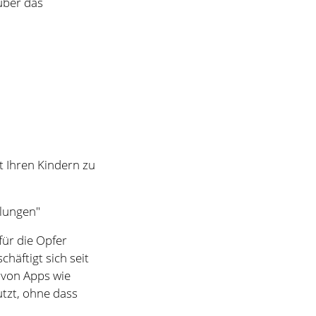
 Ihren Kindern zu
lungen"
für die Opfer
häftigt sich seit
 von Apps wie
tzt, ohne dass
 Kinder (Klasse 3
Praxis erklärt
bergrooming. In
da dann diese
ausgesprochen
ung.