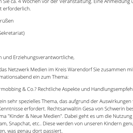
rn und Erziehungsverantwortliche,
t das Netzwerk Medien im Kreis Warendorf Sie zusammen mit
rmationsabend ein zum Thema:
rmobbing & Co.? Rechtliche Aspekte und Handlungsempfeh
ein sehr spezielles Thema, das aufgrund der Auswirkungen 
nntnisse erfordert. Rechtsanwältin Gesa von Schwerin besc
a "Kinder & Neue Medien". Dabei geht es um die Nutzung
am, Snapchat, etc.. Diese werden von unseren Kindern genu
ben, was genau dort passiert.
inar richtet sich in den ersten 60 Minuten an Sie und Ihre
echter Form anhand praktischer Fälle aus ihrer anwaltlichen 
 die Themen Cybermobbing, Recht am eigenen Bild und Cy
enden 30 Minuten sollten die Kinder nicht anwesend sein, 
hsene besprochen und konkrete Handlungsempfehlungen 
des Webinars steht ein Handout zum Download zur Verfüg