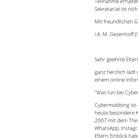
Sehr geehrte Elte
ganz herzlich läd
einem online Info
"Was tun bei Cybe
Cybermobbing ist 
heute besondere Ke
2007 mit dem Them
WhatsApp, Instagr
Eltern Einblick ha
Das 90minütige Web
und 4). In kindger
Frau von Schwerin
den sich anschließ
Themen für Erwac
werden. Während 