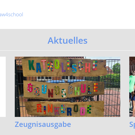
Zeugnisausgabe
S
...mehr
Vi
Sp
..
ältere Beiträge »