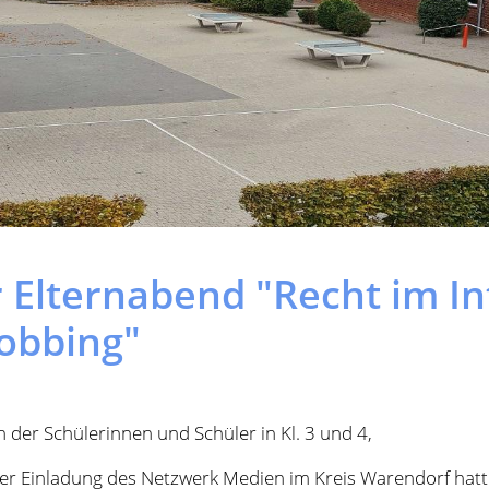
r Elternabend "Recht im In
obbing"
n der Schülerinnen und Schüler in Kl. 3 und 4,
er Einladung des Netzwerk Medien im Kreis Warendorf hatte
lternabend am 12. Juni aufmerksam gemacht. Nun ist uns de
ie an dem Elternabend teilnehmen können:
.gotowebinar.com/register/5740376922238728543
779-979
Grüßen