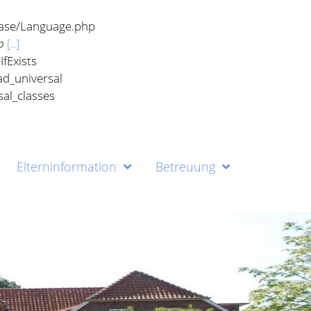
base/Language.php
p
[..]
fExists
ad_universal
al_classes
Elterninformation
Betreuung