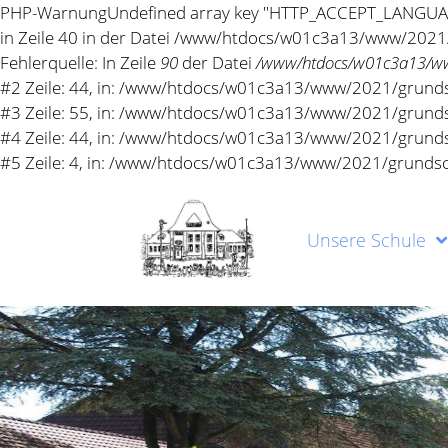
PHP-Warnung
Undefined array key "HTTP_ACCEPT_LANGU
in Zeile 40 in der Datei /www/htdocs/w01c3a13/www/2021
Fehlerquelle: In Zeile
90
der Datei
/www/htdocs/w01c3a13/www
#2 Zeile: 44, in: /www/htdocs/w01c3a13/www/2021/grundsch
#3 Zeile: 55, in: /www/htdocs/w01c3a13/www/2021/grundsc
#4 Zeile: 44, in: /www/htdocs/w01c3a13/www/2021/grundsc
#5 Zeile: 4, in: /www/htdocs/w01c3a13/www/2021/grundsc
Unsere Schule