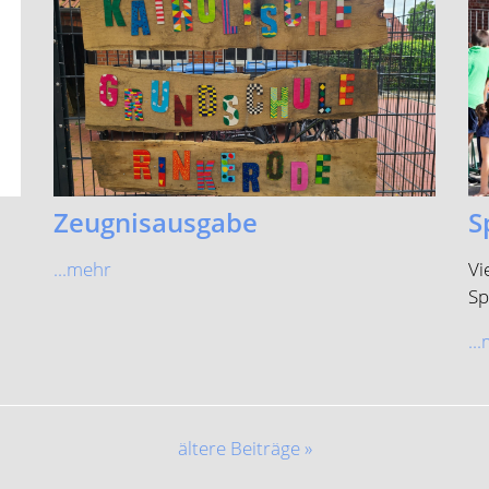
Zeugnisausgabe
S
...mehr
Vi
Sp
..
ältere Beiträge »