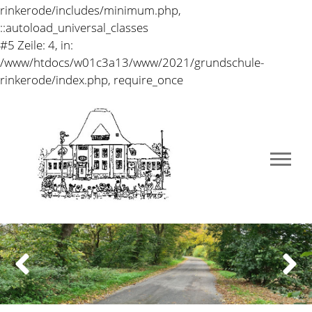
rinkerode/includes/minimum.php,
::autoload_universal_classes
#5 Zeile: 4, in:
/www/htdocs/w01c3a13/www/2021/grundschule-
rinkerode/index.php, require_once
Previous
Next
Hinweise zum Umgang
mit positiven Tests
11.03.2022
Liebe Eltern,