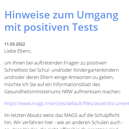
um Ihnen bei auftretenden Fragen zu positiven
Schnelltest bei Schul- und/oder Kindergartenkindern
und/oder deren Eltern einige Antworten zu geben,
möchte ich Sie auf ein Informationsblatt des
Gesundheitsministeriums NRW aufmerksam machen:
https://www.mags.nrw/sites/default/files/asset/documen
Im letzten Absatz weist das MAGS auf die Schulpflicht
hin. Wir verfahren hier - wie an anderen Schulen auch -
so, dass Kinder, die nicht offiziell in Quarantäne sind,
aber engen Kontakt zu infizierten Familienmitgliedern
haben, aus gesundheitlichen Gründen für die Zeit der
Infektion entschuldigt sind. Da unsicher ist, ob die
Viruslast nicht doch weitergetragen wird, bitten wir Sie
in solchen Fällen zum allgemeinen Schutze der
Schulgemeinde von dieser Entschuldigungsmöglichkeit
Gebrauch zu machen und Ihr Kind nicht in die Schule