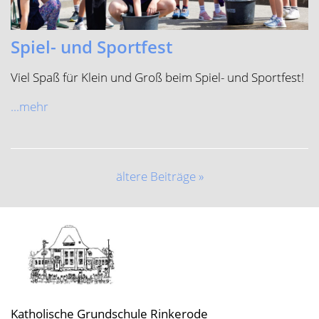
ältere Beiträge »
Katholische Grundschule Rinkerode
Mägdestiege 8 48317 Drensteinfurt
Telefon (Schule)
02538-8160
E-Mail (Schule)
gs.rinkerode@drensteinfurt.info
Telefon (OGS)
02538-9149052
E-Mail (OGS)
ogs-rinkerode@drensteinfurt.info