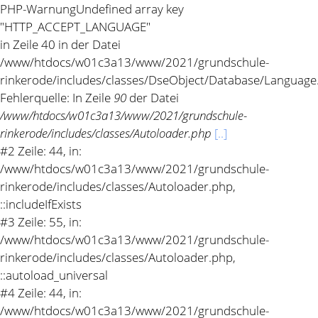
PHP-Warnung
Undefined array key
"HTTP_ACCEPT_LANGUAGE"
in Zeile 40 in der Datei
/www/htdocs/w01c3a13/www/2021/grundschule-
rinkerode/includes/classes/DseObject/Database/Language
Fehlerquelle: In Zeile
90
der Datei
/www/htdocs/w01c3a13/www/2021/grundschule-
rinkerode/includes/classes/Autoloader.php
[..]
#2 Zeile: 44, in:
/www/htdocs/w01c3a13/www/2021/grundschule-
rinkerode/includes/classes/Autoloader.php,
::includeIfExists
#3 Zeile: 55, in:
/www/htdocs/w01c3a13/www/2021/grundschule-
rinkerode/includes/classes/Autoloader.php,
::autoload_universal
#4 Zeile: 44, in:
/www/htdocs/w01c3a13/www/2021/grundschule-