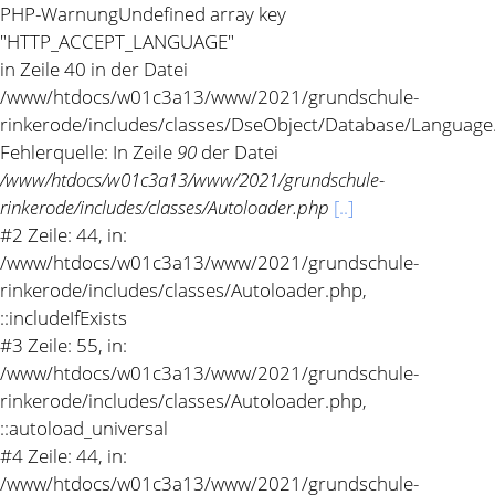
PHP-Warnung
Undefined array key
"HTTP_ACCEPT_LANGUAGE"
in Zeile 40 in der Datei
/www/htdocs/w01c3a13/www/2021/grundschule-
rinkerode/includes/classes/DseObject/Database/Language
Fehlerquelle: In Zeile
90
der Datei
/www/htdocs/w01c3a13/www/2021/grundschule-
rinkerode/includes/classes/Autoloader.php
[..]
#2 Zeile: 44, in:
/www/htdocs/w01c3a13/www/2021/grundschule-
rinkerode/includes/classes/Autoloader.php,
::includeIfExists
#3 Zeile: 55, in:
/www/htdocs/w01c3a13/www/2021/grundschule-
rinkerode/includes/classes/Autoloader.php,
::autoload_universal
#4 Zeile: 44, in:
/www/htdocs/w01c3a13/www/2021/grundschule-