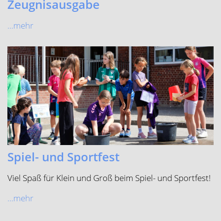
ältere Beiträge »
Katholische Grundschule Rinkerode
Mägdestiege 8 48317 Drensteinfurt
Telefon (Schule)
02538-8160
E-Mail (Schule)
gs.rinkerode@drensteinfurt.info
Telefon (OGS)
02538-9149052
E-Mail (OGS)
ogs-rinkerode@drensteinfurt.info