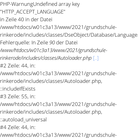
PHP-Warnung
Undefined array key
"HTTP_ACCEPT_LANGUAGE"
in Zeile 40 in der Datei
/www/htdocs/w01c3a13/www/2021/grundschule-
rinkerode/includes/classes/DseObject/Database/Language
Fehlerquelle: In Zeile
90
der Datei
/www/htdocs/w01c3a13/www/2021/grundschule-
rinkerode/includes/classes/Autoloader.php
[..]
#2 Zeile: 44, in:
/www/htdocs/w01c3a13/www/2021/grundschule-
rinkerode/includes/classes/Autoloader.php,
::includeIfExists
#3 Zeile: 55, in:
/www/htdocs/w01c3a13/www/2021/grundschule-
rinkerode/includes/classes/Autoloader.php,
::autoload_universal
#4 Zeile: 44, in:
/www/htdocs/w01c3a13/www/2021/grundschule-