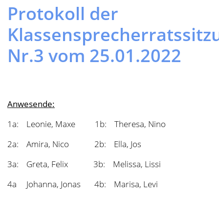
Einsatz. Auch super ist, dass wir jetzt so viele Seile
haben. Ebenso erfreuen sich die Hula-Hopp-Reifen
großer Beliebtheit.
Ganz großen Dank im Namen aller Kinder hier noch
einmal an den Förderverein!
Top2 – Verhalten auf dem Schulhof
Die Klassensprecherinnen und Klassensprecher stellen
eindeutig fest, dass es an vielen Stellen deutlich wird,
dass immer mehr Kinder versuchen, die Pausen wieder
für alle friedlich und entspannt zu gestalten. Dafür an
euch alle einen riesigen DANK! In allen Spielbereichen
(Sandkasten, Röhre, Turnstangen, Hüpfpöller) hören
mehr Kinder wieder besser zu, wenn sie auf
unerwünschtes Verhalten angesprochen werden oder