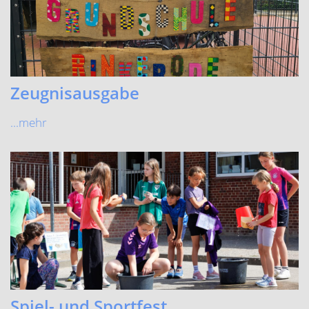
ältere Beiträge »
Katholische Grundschule Rinkerode
Mägdestiege 8 48317 Drensteinfurt
Telefon (Schule)
02538-8160
E-Mail (Schule)
gs.rinkerode@drensteinfurt.info
Telefon (OGS)
02538-9149052
E-Mail (OGS)
ogs-rinkerode@drensteinfurt.info