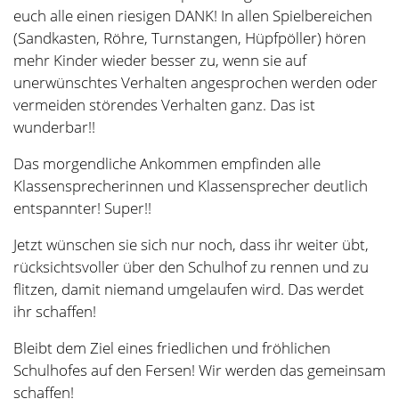
tauscht!
Ich freue mich schon auf die nächste Sitzung!
Bis dahin alles Gute!
Eure Frau S. Reher
Aktuelles