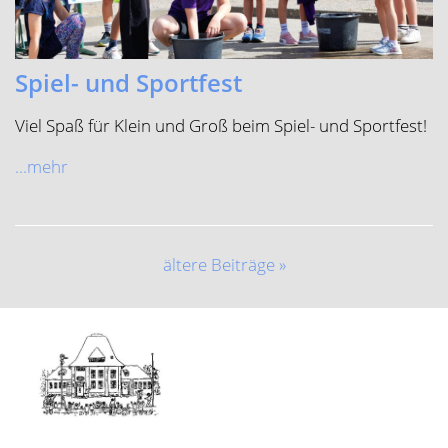
Telefon (Schule)
02538-8160
E-Mail (Schule)
gs.rinkerode@drensteinfurt.info
Telefon (OGS)
02538-9149052
E-Mail (OGS)
ogs-rinkerode@drensteinfurt.info
Kontakt
Impressum
Datenschutz