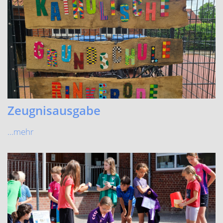
Spiel- und Sportfest
Viel Spaß für Klein und Groß beim Spiel- und Sportfest!
...mehr
ältere Beiträge »
Katholische Grundschule Rinkerode
Mägdestiege 8 48317 Drensteinfurt