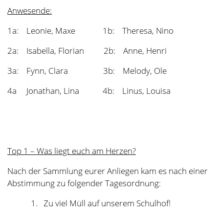
3. Die Fußballtage werden nicht richtig
eingehalten.
4. Weitere Punkte, die einfach im Protokoll
genannt werden sollen.
Top 2 – Zu viel Müll auf unserem Schulhof!
Auf dem Schulhof liegt häufig viel Müll, der hier sehr
stört!
Einiges davon wird von Kindern und Jugendlichen
verursacht, die am Nachmittag hier Zeit verbringen.
Maxe wird diese Kinder ansprechen. Zudem wollen wir
Herrn Avermann bitten, morgens noch einmal genau
nach Scherben zu schauen, um Verletzungen zu
verhindern.