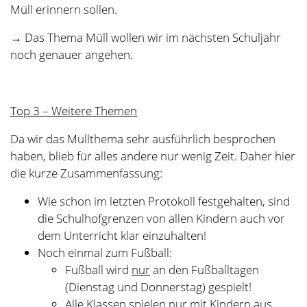
wurde schon wiederholt vom
Klassensprecherrat ausprobiert und
verworfen.
Brotdosen werden nicht auf Tischtennisplatten,
Hüpfpöllern oder anderen Spielflächen abgestellt.
Bitte lasst die Aufsteller für Lernzielkontrollen
sauber, das stört andere sehr!
Die Klasse 2b möchte, dass ihr Klassenraum,
wenn er von anderen Kindern während ihrer
Abwesenheit genutzt wird, nicht verunreinigt
wird. Bitte lasst auch die Stühle und Hocker an
ihren Plätzen! Die Klasse möchte danach direkt
wieder mit der Arbeit beginnen und nicht erst
aufräumen müssen!
Wir sind uns sicher, dass ihr bei all dem alle gut
mithelfen könnt! Danke!