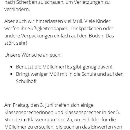
noch genauer angehen.
Top 3 – Weitere Themen
Da wir das Müllthema sehr ausführlich besprochen
haben, blieb für alles andere nur wenig Zeit. Daher hier
die kurze Zusammenfassung:
Wie schon im letzten Protokoll festgehalten, sind
die Schulhofgrenzen von allen Kindern auch vor
dem Unterricht klar einzuhalten!
Noch einmal zum Fußball:
Fußball wird
nur
an den Fußballtagen
(Dienstag und Donnerstag) gespielt!
Alle Klassen spielen nur mit Kindern aus
ihrem Jahrgang zusammen, auch wenn ihr
freundlich fragt, wird nicht gemischt. Das