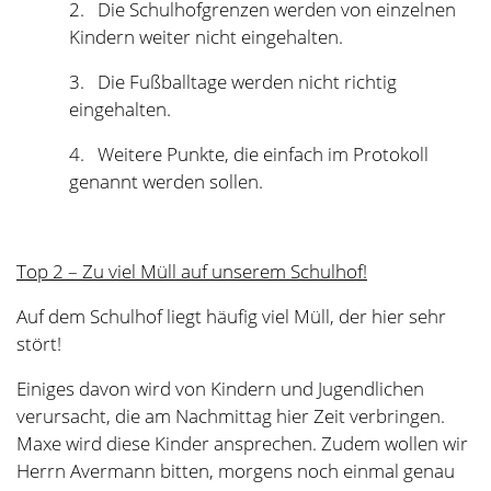
Aber auch wir hinterlassen viel Müll. Viele Kinder
werfen ihr Süßigkeitenpapier, Trinkpäckchen oder
andere Verpackungen einfach auf den Boden. Das
stört sehr!
Unsere Wünsche an euch:
Benutzt die Mülleimer! Es gibt genug davon!
Bringt weniger Müll mit in die Schule und auf den
Schulhof!
Am Freitag, den 3. Juni treffen sich einige
Klassensprecherinnen und Klassensprecher in der 5.
Stunde im Klassenraum der 2a, um Schilder für die
Mülleimer zu erstellen, die euch an das Einwerfen von
Müll erinnern sollen.
→ Das Thema Müll wollen wir im nächsten Schuljahr