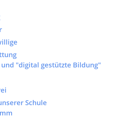
ttung
und "digital gestützte Bildung"
ei
unserer Schule
ramm
en
er Auftrag
e Forderung/Inklusionskonzept
thund