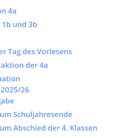
aktion der 4a
mation
e 2025/26
gabe
 zum Schuljahresende
zum Abschied der 4. Klassen
zum Spiel- und Sportfest
 heißen Tagen
ht
 zum Sponsorenlauf