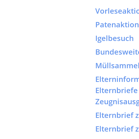
Müllsammel
Elterninfor
Elternbrief
Zeugnisaus
Elternbrief
Elternbrief 
Elternbrief 
Regelung an
Bufdi gesuc
Elternbrief