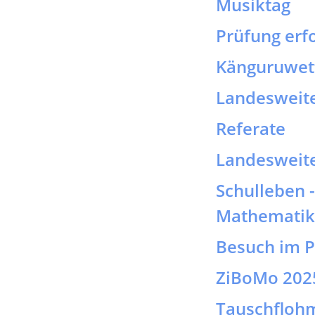
Referate
Landesweit
Schulleben 
Mathematik
Besuch im 
ZiBoMo 202
Tauschfloh
Vorleseakti
Patenaktion
Igelbesuch
Bundesweite