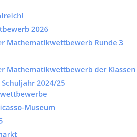
er Mathematikwettbewerb der Klassen
- Schuljahr 2024/25
wettbewerbe
Picasso-Museum
5
markt
on 4a
 1b und 3b
r Tag des Vorlesens