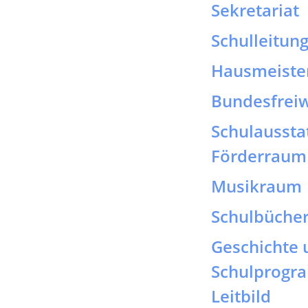
Schulaussta
Förderraum 
Musikraum
Schulbücher
Geschichte 
Schulprog
Leitbild
Leitgedank
Erzieherisch
Unterricht
Individuell
Schulbeglei