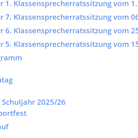
ogramm
htag
- Schuljahr 2025/26
portfest
auf
lreich!
tbewerb 2026
er Mathematikwettbewerb Runde 3