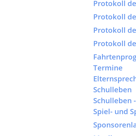
Fahrtenpr
Termine
Elternsprec
Schulleben
Schulleben 
Spiel- und S
Sponsorenl
Musiktag
Prüfung erfo
Känguruwet
Landesweit