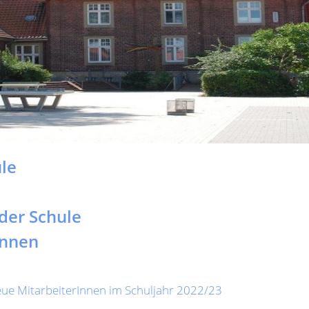
le
 der Schule
Innen
eue MitarbeiterInnen im Schuljahr 2022/23
g
r
illige