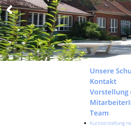
Previous
Next
Unsere Schu
Kontakt
Vorstellung
Mitarbeiter
Team
Kurzvorstellung n
Sekretariat
Schulleitun
Hausmeiste
Bundesfreiw